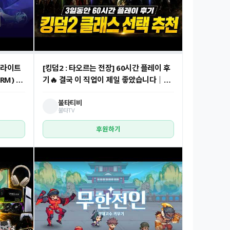
그라이트
[킹덤2 : 타오르는 전장] 60시간 플레이 후
RM) 플
기🔥 결국 이 직업이 제일 좋았습니다｜클
라이크
래스 추천 총정리 #킹덤2클래스추천 #킹
추천?
덤2공략 #P2E
불타티비
불타TV
후원하기