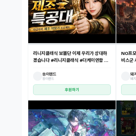
리니지클래식 보똘단 이제 우리가 상대하
NO프모
겠습니다 #리니지클래식 #더케이연합 #
비스군 
더케이 #진혁쓰 #아스테어 #노빡구
쏭이랜드
돼지
쏭이랜드
돼지
후원하기