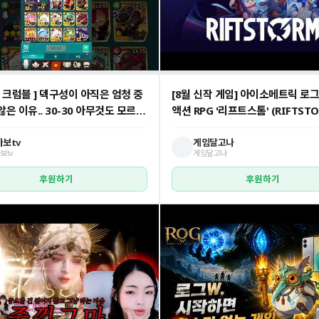
런 크럼블 ] 덱구성이 아직은 엄청 중
[8월 신작 게임] 아이소메트릭 로
은 이유.. 30-30 아무것도 모르고
액션 RPG '리프트스톰' (RIFTSTO
레이. 출시예정 온라인 협동 로그
ARPG 스팀 PC 슈팅 게임 기대작 
보tv
게임달고나
보tv
게임달고나
후원하기
후원하기