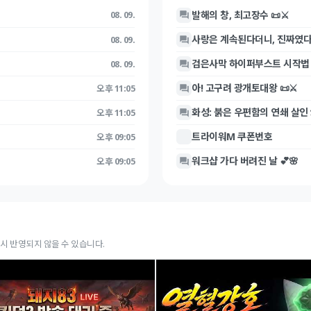
발해의 창, 최고장수 📜⚔️
08. 09.
사랑은 계속된다더니, 진짜였다 
08. 09.
검은사막 하이퍼부스트 시작법 
08. 09.
아! 고구려 광개토대왕 📜⚔️
오후 11:05
화성: 붉은 우편함의 연쇄 살인 
오후 11:05
트라이워M 쿠폰번호
오후 09:05
워크샵 가다 버려진 날 💕🌸
오후 09:05
시 반영되지 않을 수 있습니다.