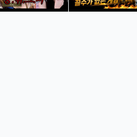
트] 중꺾그마 ep3
시작하면 진짜 끌 수가 없다… 요즘
'로그W : 리메인즈 오브 갓' 스타
나양
도그홀
양 Lina
도그홀
후원하기
후원하기
 빠
[에오스블랙] 5태초 성공!!
WILDRIFT 와일드리프트 천상
혼
ㅋ
#shorts #모바일게임 #에오스
계 1티어 서포터 나미_바론 한타
탄