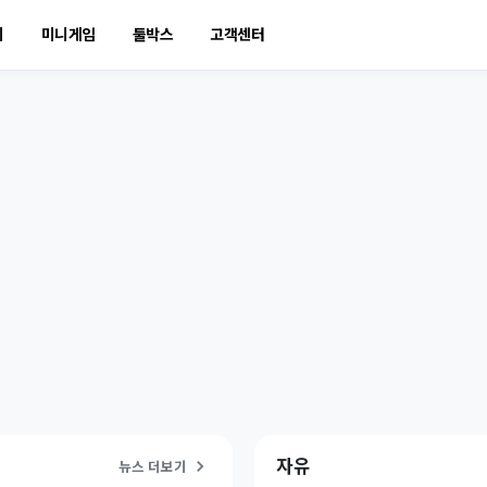
티
미니게임
툴박스
고객센터
자유
뉴스 더보기