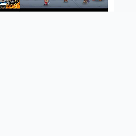
 푹 빠진
[신작 모바일게임] 픽셀 도트 그래픽 무협
팅가이드
RPG '무한전인 : 절대고수 키우기'
(Infinite Master: Idle RPG) 플레이. 무
공 수련 방치형 RPG 게임 추천?
게임달고나
게임달고나
후원하기
쇼츠 더보기
술바 여자분들과 밸런스 게임 2
소울큐브도 잠금 기능이 있다면
얼마나 좋을까..