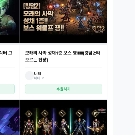
릭터 그
모래의 사막 성채1층 보스 쟁!!!!!![킹덤2:타
오르는 전장]
너티
너티TV
후원하기