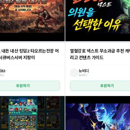
 내돈 내산 킹덤2 타오르는전장 어
열혈강호 넥스트 무소과금 추천 캐
서큐버스서버 지팡이
리고 컨텐츠 가이드
83
뉴비디
83
뉴비디
후원하기
후원하기