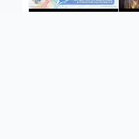
[신작 모바일게임] 판타지 어드벤처 수집형
[솔 인챈
RPG '붕괴: 넥서스 아니마' (Honkai:
Nexus Anima) 보스전 플레이. 출시예정
3D 오토배틀러 전략 게임 기대작 추천?
게임달고나
리
게임달고나
리나
후원하기
쇼츠
열혈강호:넥스트] 아군 부를 때 채
"예쁜건 알아가지고.." 망상에
팅 치지 마세요! 이거 하나면 끝
진 도끼병 리니지 유튜버ㅋㅋ