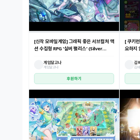
[신작 모바일게임] 그래픽 좋은 서브컬처 액
[ 쿠키
션 수집형 RPG '실버 팰리스' (Silver
요하지 않
Palace) 전투 플레이. 출시예정 판타지 오
클리어
픈월드 어드벤처 ARPG 게임 기대작 추천
게임달고나
김바
게임달고나
김바
후원하기